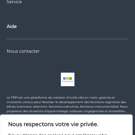
Service
Aide
Nous contacter
Le PRP est une plateforme de création d'outils clés en main, gratuits et
innovants, conçus pour favoriser le développement des fonctions cognitives des
élèves (mémoire, attention, fonctions exécutives, fonctions instrumentales). Nous
proposons des situations d’apprentissage ludiques, engageantes et accessibles,
en lien avec les programmes de l’Éducation Nationale. La majorité des
ressources sont gratuites. Certaines ressources premium (comme nos e-books)
Nous respectons votre vie privée.
sont proposées à la vente dans la boutique, afin de soutenir l’indépendance du
projet et contribuer au financement du site. Ce site s’adresse à tous les
enseignants du 1er et du 2nd degré, ainsi qu’à l’ensemble des professionnels de