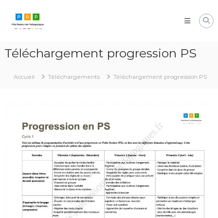
Aller
Pôle
au
Ressources
contenu
Pédagogiques
Développer
Téléchargement progression PS
les
compétences
cognitives
Accueil
Téléchargements
Téléchargement progression PS
de
vos
élèves