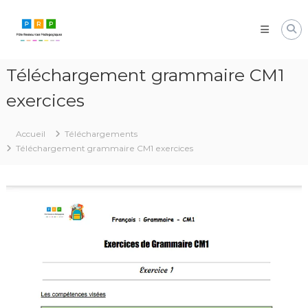
Aller
Pôle
au
Ressources
contenu
Pédagogiques
Développer
Téléchargement grammaire CM1
les
compétences
exercices
cognitives
de
vos
Accueil
Téléchargements
élèves
Téléchargement grammaire CM1 exercices