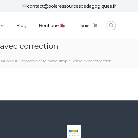
contact@poleressourcespedagogiques.fr
Blog
Boutique
Panier
 avec correction
tion sur l’imparfait et le passé simple 5ème avec correction