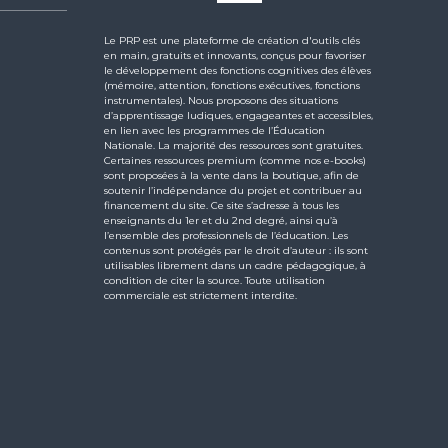
Le PRP est une plateforme de création d'outils clés
en main, gratuits et innovants, conçus pour favoriser
le développement des fonctions cognitives des élèves
(mémoire, attention, fonctions exécutives, fonctions
instrumentales). Nous proposons des situations
d’apprentissage ludiques, engageantes et accessibles,
en lien avec les programmes de l’Éducation
Nationale. La majorité des ressources sont gratuites.
Certaines ressources premium (comme nos e-books)
sont proposées à la vente dans la boutique, afin de
soutenir l’indépendance du projet et contribuer au
financement du site. Ce site s’adresse à tous les
enseignants du 1er et du 2nd degré, ainsi qu’à
l’ensemble des professionnels de l’éducation. Les
contenus sont protégés par le droit d’auteur : ils sont
utilisables librement dans un cadre pédagogique, à
condition de citer la source. Toute utilisation
commerciale est strictement interdite.