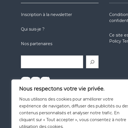
Inscription à la newsletter
Condition
confident
Qui suis-je ?
Ce site e
Policy
Te
Nos partenaires
Rechercher
réseaux sociaux
réseaux sociaux
réseaux sociaux
Nous respectons votre vie privée.
Catégories
Nous utilisons des cookies pour améliorer votre
expérience de navigation, diffuser des publicités ou de
contenus personnalisés et analyser notre trafic. En
cliquant sur « Tout accepter », vous consentez à notre
utilisation des cookies.