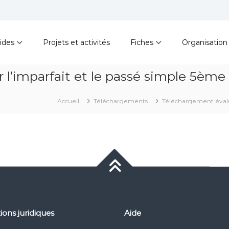
ides
Projets et activités
Fiches
Organisation
l’imparfait et le passé simple 5ème
Accueil
Téléchargements
Téléchargement évalua
ions juridiques
Aide