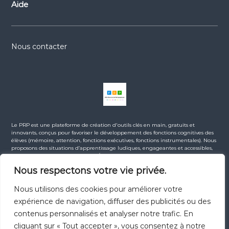
Aide
Nous contacter
Le PRP est une plateforme de création d'outils clés en main, gratuits et
innovants, conçus pour favoriser le développement des fonctions cognitives des
élèves (mémoire, attention, fonctions exécutives, fonctions instrumentales). Nous
proposons des situations d’apprentissage ludiques, engageantes et accessibles,
en lien avec les programmes de l’Éducation Nationale. La majorité des
ressources sont gratuites. Certaines ressources premium (comme nos e-books)
Nous respectons votre vie privée.
sont proposées à la vente dans la boutique, afin de soutenir l’indépendance du
projet et contribuer au financement du site. Ce site s’adresse à tous les
enseignants du 1er et du 2nd degré, ainsi qu’à l’ensemble des professionnels de
Nous utilisons des cookies pour améliorer votre
l’éducation. Les contenus sont protégés par le droit d’auteur : ils sont utilisables
expérience de navigation, diffuser des publicités ou des
librement dans un cadre pédagogique, à condition de citer la source. Toute
utilisation commerciale est strictement interdite.
contenus personnalisés et analyser notre trafic. En
cliquant sur « Tout accepter », vous consentez à notre