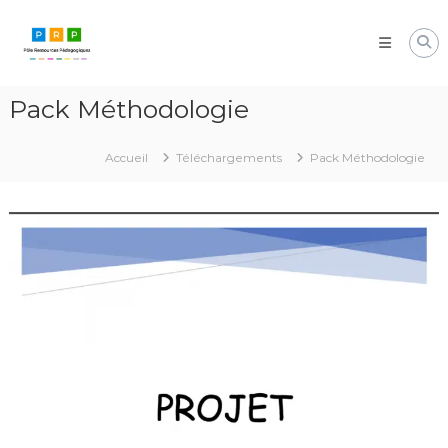
Aller
Pôle
au
Ressources
contenu
Pédagogiques
Développer
Pack Méthodologie
les
compétences
cognitives
Accueil
Téléchargements
Pack Méthodologie
de
vos
élèves