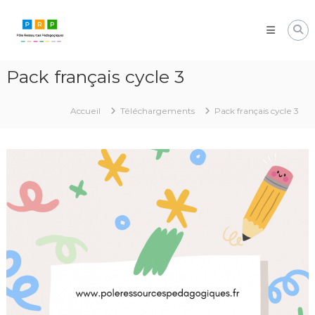
Aller
Pôle
au
Ressources
contenu
Pédagogiques
Développer
Pack français cycle 3
les
compétences
cognitives
Accueil
Téléchargements
Pack français cycle 3
de
vos
élèves