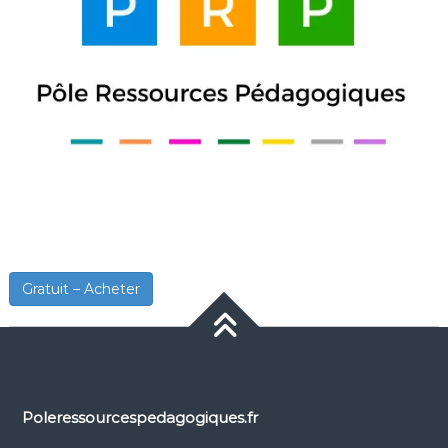
Gratuit – Acheter
Poleressourcespedagogiques.fr