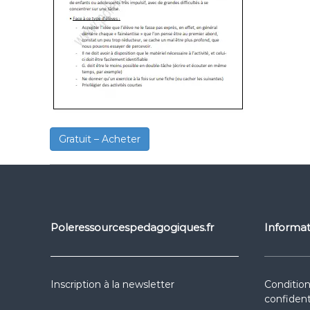
Gratuit – Acheter
Poleressourcespedagogiques.fr
Informat
Inscription à la newsletter
Condition
confident