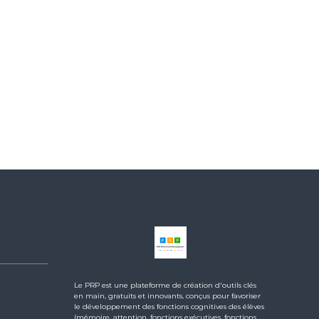
Le PRP est une plateforme de création d'outils clés
en main, gratuits et innovants, conçus pour favoriser
le développement des fonctions cognitives des élèves
(mémoire, attention, fonctions exécutives, fonctions