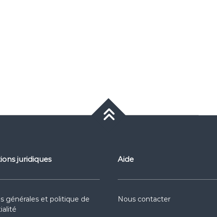
ions juridiques
Aide
s générales et politique de
Nous contacter
ialité