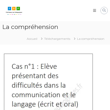
Aller
Pôle
au
Ressources
contenu
Pédagogiques
Développer
La compréhension
les
compétences
cognitives
Accueil
Téléchargements
La compréhension
de
vos
élèves