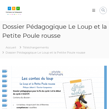
Aller
Pôle
au
Ressources
contenu
Pédagogiques
Développer
Dossier Pédagogique Le Loup et la
les
compétences
Petite Poule rousse
cognitives
de
vos
Accueil
Téléchargements
élèves
Dossier Pédagogique Le Loup et la Petite Poule rousse