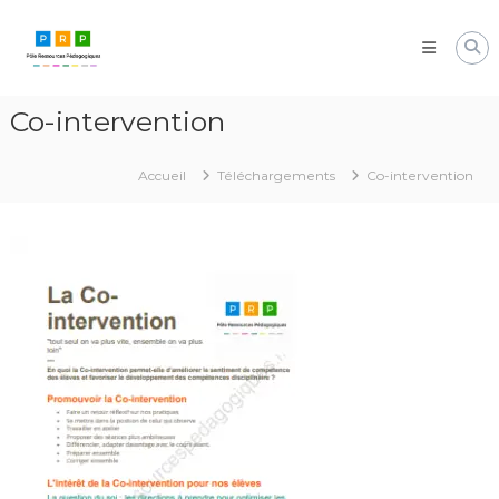
Aller
Pôle
au
Ressources
contenu
Pédagogiques
Développer
Co-intervention
les
compétences
cognitives
Accueil
Téléchargements
Co-intervention
de
vos
élèves