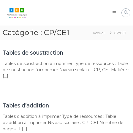
Aller
Pôle
au
Ressources
contenu
Pédagogiques
Développer
Catégorie :
CP/CE1
les
Accueil
CP/CE1
compétences
cognitives
de
Tables de soustraction
vos
élèves
Tables de soustraction à imprimer Type de ressources : Table
de soustraction à imprimer Niveau scolaire : CP, CE1 Matière :
[…]
Tables d’addition
Tables d’addition à imprimer Type de ressources : Table
d’addition à imprimer Niveau scolaire : CP, CE1 Nombre de
pages : 1 […]