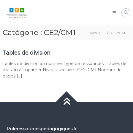
Aller
Pôle
au
Ressources
contenu
Pédagogiques
Développer
Catégorie :
CE2/CM1
les
Accueil
CE2/CM1
compétences
cognitives
de
Tables de division
vos
élèves
Tables de division à imprimer Type de ressources : Tables de
division à imprimer Niveau scolaire : CE2, CM1 Nombre de
pages […]
Poleressourcespedagogiques.fr