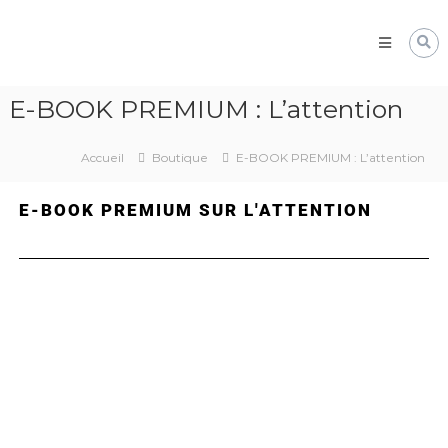
Pôle
Ressources
Pédagogiques
Développer
E-BOOK PREMIUM : L’attention
les
compétences
cognitives
Accueil
Boutique
E-BOOK PREMIUM : L’attention
de
vos
élèves
E-BOOK PREMIUM SUR L'ATTENTION